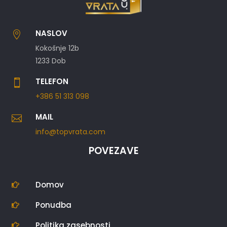
NASLOV

Kokošnje 12b
1233 Dob
TELEFON

+386 51 313 098
MAIL

info@topvrata.com
POVEZAVE
Domov

Ponudba

Politika zasebnosti
