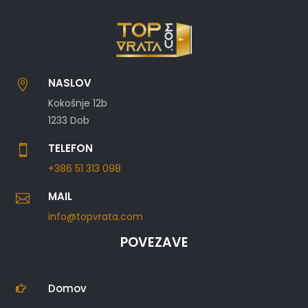
NASLOV

Kokošnje 12b
1233 Dob
TELEFON

+386 51 313 098
MAIL

info@topvrata.com
POVEZAVE
Domov
