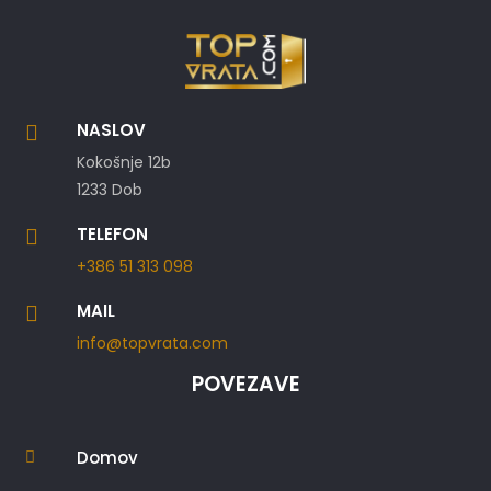
NASLOV

Kokošnje 12b
1233 Dob
TELEFON

+386 51 313 098
MAIL

info@topvrata.com
POVEZAVE
Domov
