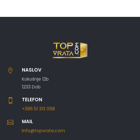
NASLOV

Kokošnje 12b
1233 Dob
TELEFON

+386 51 313 098
MAIL

info@topvrata.com