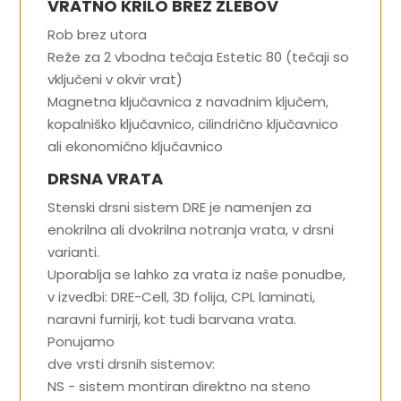
VRATNO KRILO BREZ ŽLEBOV
Rob brez utora
Reže za 2 vbodna tečaja Estetic 80 (tečaji so
vključeni v okvir vrat)
Magnetna ključavnica z navadnim ključem,
kopalniško ključavnico, cilindrično ključavnico
ali ekonomično ključavnico
DRSNA VRATA
Stenski drsni sistem DRE je namenjen za
enokrilna ali dvokrilna notranja vrata, v drsni
varianti.
Uporablja se lahko za vrata iz naše ponudbe,
v izvedbi: DRE-Cell, 3D folija, CPL laminati,
naravni furnirji, kot tudi barvana vrata.
Ponujamo
dve vrsti drsnih sistemov:
NS - sistem montiran direktno na steno