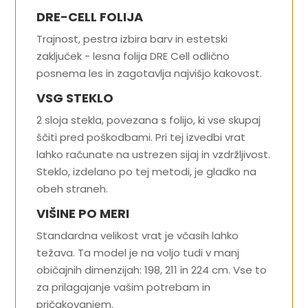
DRE-CELL FOLIJA
Trajnost, pestra izbira barv in estetski
zaključek - lesna folija DRE Cell odlično
posnema les in zagotavlja najvišjo kakovost.
VSG STEKLO
2 sloja stekla, povezana s folijo, ki vse skupaj
ščiti pred poškodbami. Pri tej izvedbi vrat
lahko računate na ustrezen sijaj in vzdržljivost.
Steklo, izdelano po tej metodi, je gladko na
obeh straneh.
VIŠINE PO MERI
Standardna velikost vrat je včasih lahko
težava. Ta model je na voljo tudi v manj
običajnih dimenzijah: 198, 211 in 224 cm. Vse to
za prilagajanje vašim potrebam in
pričakovanjem.