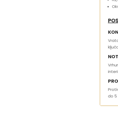
Ok
POS
KON
Vrata
ključ
NOT
Vrhun
interi
PRO
Proti
do 5 