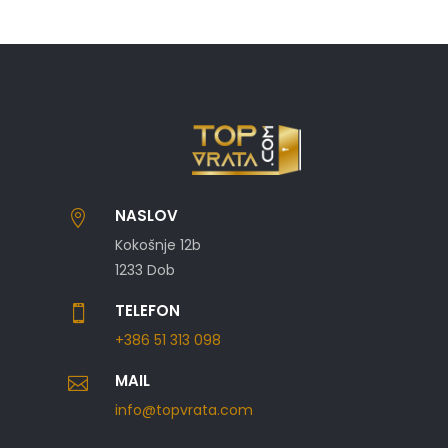
NASLOV

Kokošnje 12b
1233 Dob
TELEFON

+386 51 313 098
MAIL

info@topvrata.com