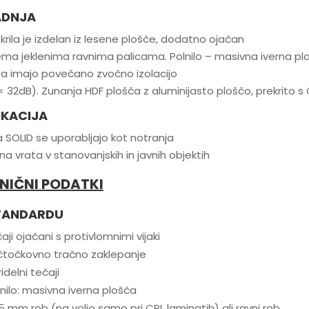
ADNJA
 krila je izdelan iz lesene plošče, dodatno ojačan
ema jeklenima ravnima palicama. Polnilo – masivna iverna pl
ta imajo povečano zvočno izolacijo
 32dB). Zunanja HDF plošča z aluminijasto ploščo, prekrito s
IKACIJA
 SOLID se uporabljajo kot notranja
a vrata v stanovanjskih in javnih objektih
NIČNI PODATKI
TANDARDU
aji ojačani s protivlomnimi vijaki
čtočkovno tračno zaklepanje
ridelni tečaji
nilo: masivna iverna plošča
5 mm rob (na voljo samo pri CPL laminatih) ali ravni rob