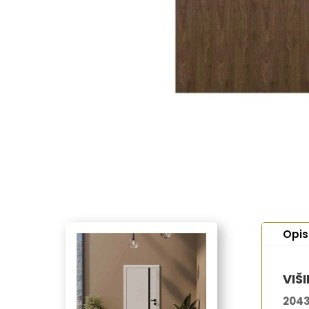
Opis
VIŠI
204