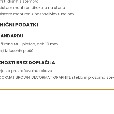
rsti drsnih sistemov:
 sistem montiran direktno na steno
sistem montiran z nastavljivim tunelom
NIČNI PODATKI
TANDARDU
filirane MDF plošče, deb 19 mm
irji iz lesenih plošč
NOSTI BREZ DOPLAČILA
nje za prezračevalne rokave
CORMAT BROWN, DECORMAT GRAPHITE steklo in prozorno stek