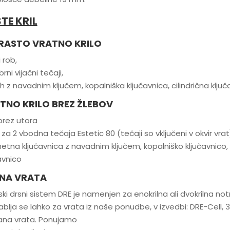
TE KRIL
RASTO VRATNO KRILO
 rob,
brni vijačni tečaji,
 z navadnim ključem, kopalniška ključavnica, cilindrična ključa
TNO KRILO BREZ ŽLEBOV
brez utora
za 2 vbodna tečaja Estetic 80 (tečaji so vključeni v okvir vrat
tna ključavnica z navadnim ključem, kopalniško ključavnico, 
avnico
NA VRATA
ki drsni sistem DRE je namenjen za enokrilna ali dvokrilna notra
blja se lahko za vrata iz naše ponudbe, v izvedbi: DRE-Cell, 3D f
ana vrata. Ponujamo