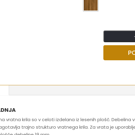
P
ADNJA
na vratna krila so v celoti izdelana iz lesenih plošč. Debelina
agotavlja trajno strukturo vratnega krila. Za vrata je uporabl
plošče debeline 19 mm.