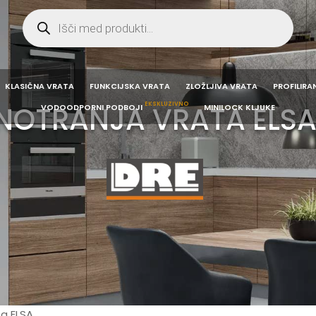
Products
search
KLASIČNA VRATA
FUNKCIJSKA VRATA
ZLOŽLJIVA VRATA
PROFILIRA
EKSKLUZIVNO
NOTRANJA VRATA ELS
VODOODPORNI PODBOJI
MINILOCK KLJUKE
ta ELSA