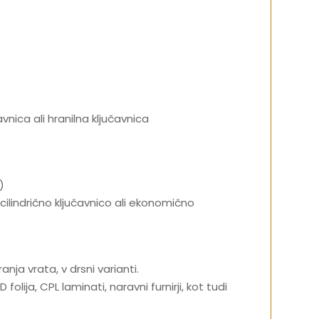
vnica ali hranilna ključavnica
)
cilindrično ključavnico ali ekonomično
nja vrata, v drsni varianti.
olija, CPL laminati, naravni furnirji, kot tudi