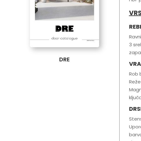
VRS
REB
Ravni
3 sre
zapah
DRE
VRA
Rob 
Reže 
Magne
ključ
DRS
Stens
Upora
barv