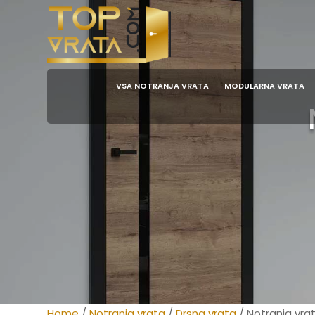
VSA NOTRANJA VRATA
MODULARNA VRATA
Home
/
Notranja vrata
/
Drsna vrata
/ Notranja vra