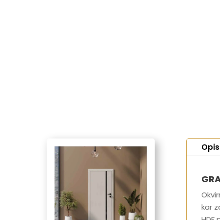
Opis
GR
Okvir
kar z
HDF 