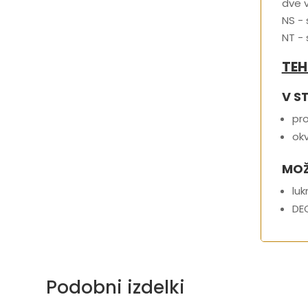
dve v
NS -
NT - 
TEH
V S
pro
okv
MOŽ
luk
DE
Podobni izdelki