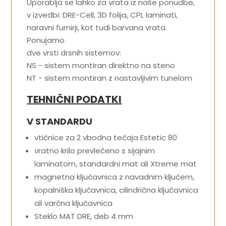
Uporablja se lahko za vrata iz naše ponudbe,
v izvedbi: DRE-Cell, 3D folija, CPL laminati,
naravni furnirji, kot tudi barvana vrata.
Ponujamo
dve vrsti drsnih sistemov:
NS - sistem montiran direktno na steno
NT - sistem montiran z nastavljivim tunelom
TEHNIČNI PODATKI
V STANDARDU
vtičnice za 2 vbodna tečaja Estetic 80
vratno krilo prevlečeno s sijajnim
laminatom, standardni mat ali Xtreme mat
magnetna ključavnica z navadnim ključem,
kopalniška ključavnica, cilindrična ključavnica
ali varčna ključavnica
Steklo MAT DRE, deb 4 mm