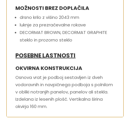
MOŽNOSTI BREZ DOPLAČILA
drsno krilo z višino 2043 mm
luknje za prezračevalne rokave
DECORMAT BROWN, DECORMAT GRAPHITE
steklo in prozorno steklo
POSEBNE LASTNOSTI
OKVIRNA KONSTRUKCIJA
Osnova vrat je podboj sestavljen iz dveh
vodoravnih in navpičnega podboja s polnilom
v obliki notranjih panelov, panelov ali stekla.
Izdelana iz lesenih plošč. Vertikalna širina
okvirja 160 mm.