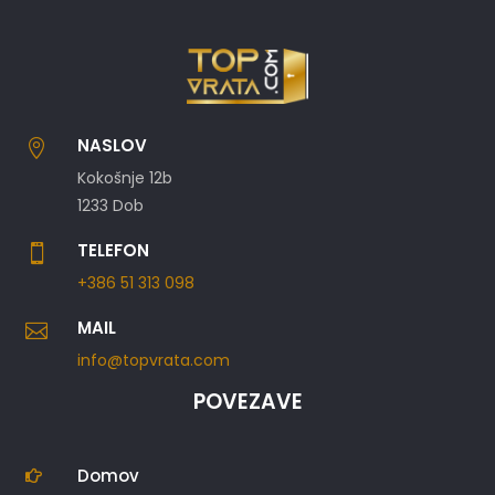
NASLOV

Kokošnje 12b
1233 Dob
TELEFON

+386 51 313 098
MAIL

info@topvrata.com
POVEZAVE
Domov
