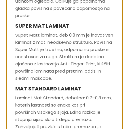
učinkom ogledala. Odlikuje ga popolnoma
gladka površina s povečano odpornostjo na
praske
SUPER MAT LAMINAT
Supet Matt laminat, deb 0,8 mm je inovativen
laminat z mat, neodsevno strukturo. Površina
Super Matt je trpežna, odporna na praske in
enostavna za nego. Struktura je dodatno
ojačana z lastnostjo Anti-Finger-Print, ki ščiti
površino laminata pred prstnimi odtisi in
sledmi maščobe.
MAT STANDARD LAMINAT
Laminat Mat Standard, debelina: 0,7–0,8 mm,
katerih lastnosti so enake kot pri
površinah visokega sijaja. Edina razlika je
stopnja sijaja sloja trdega premaza.
Zahvaljujoč prevleki s trdim premazom, ki