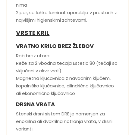
nima
2 por, se lahko laminat uporablja v prostorih z
najvišjimi higienskimi zahtevami.
VRSTE KRIL
VRATNO KRILO BREZ ŽLEBOV
Rob brez utora
Reže za 2 vbodna tečaja Estetic 80 (tečaji so
vključeni v okvir vrat)
Magnetna ključavnica z navadnim ključem,
kopalniško ključavnico, cilindrično ključavnico
ali ekonomično ključavnico
DRSNA VRATA
Stenski drsni sistem DRE je namenjen za
enokrilna ali dvokrilna notranja vrata, v drsni
varianti.