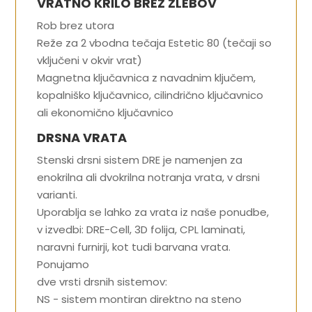
VRATNO KRILO BREZ ŽLEBOV
Rob brez utora
Reže za 2 vbodna tečaja Estetic 80 (tečaji so
vključeni v okvir vrat)
Magnetna ključavnica z navadnim ključem,
kopalniško ključavnico, cilindrično ključavnico
ali ekonomično ključavnico
DRSNA VRATA
Stenski drsni sistem DRE je namenjen za
enokrilna ali dvokrilna notranja vrata, v drsni
varianti.
Uporablja se lahko za vrata iz naše ponudbe,
v izvedbi: DRE-Cell, 3D folija, CPL laminati,
naravni furnirji, kot tudi barvana vrata.
Ponujamo
dve vrsti drsnih sistemov:
NS - sistem montiran direktno na steno