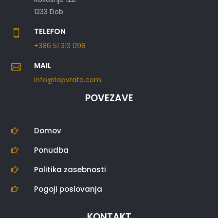
1233 Dob
TELEFON

+386 51 313 098
MAIL

info@topvrata.com
POVEZAVE
Domov

Ponudba

Politika zasebnosti

Pogoji poslovanja

KONTAKT