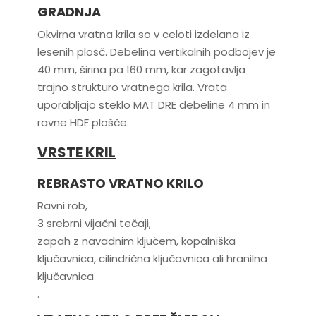
GRADNJA
Okvirna vratna krila so v celoti izdelana iz
lesenih plošč. Debelina vertikalnih podbojev je
40 mm, širina pa 160 mm, kar zagotavlja
trajno strukturo vratnega krila. Vrata
uporabljajo steklo MAT DRE debeline 4 mm in
ravne HDF plošče.
VRSTE KRIL
REBRASTO VRATNO KRILO
Ravni rob,
3 srebrni vijačni tečaji,
zapah z navadnim ključem, kopalniška
ključavnica, cilindrična ključavnica ali hranilna
ključavnica
.