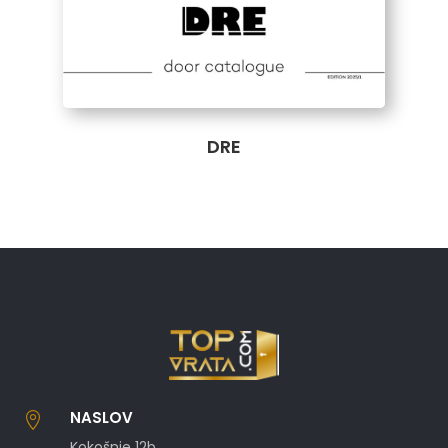
DRE
NASLOV

Kokošnje 12b