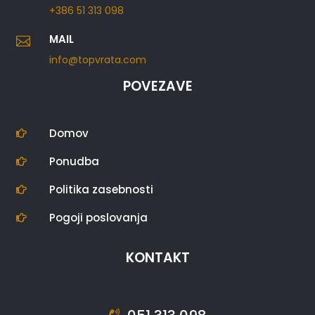
+386 51 313 098
MAIL

info@topvrata.com
POVEZAVE
Domov

Ponudba

Politika zasebnosti

Pogoji poslovanja

KONTAKT