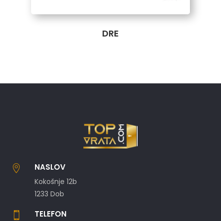
DRE
NASLOV

Kokošnje 12b
1233 Dob
TELEFON
