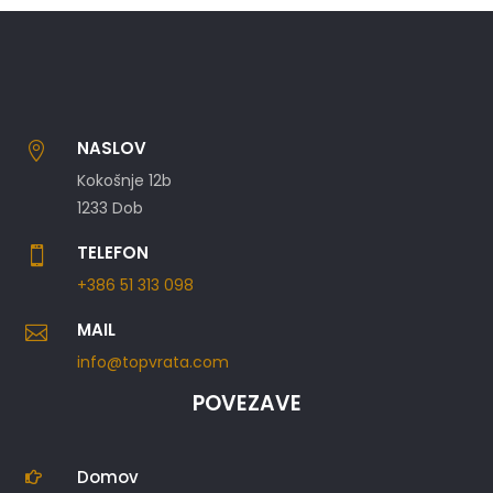
NASLOV

Kokošnje 12b
1233 Dob
TELEFON

+386 51 313 098
MAIL

info@topvrata.com
POVEZAVE
Domov
