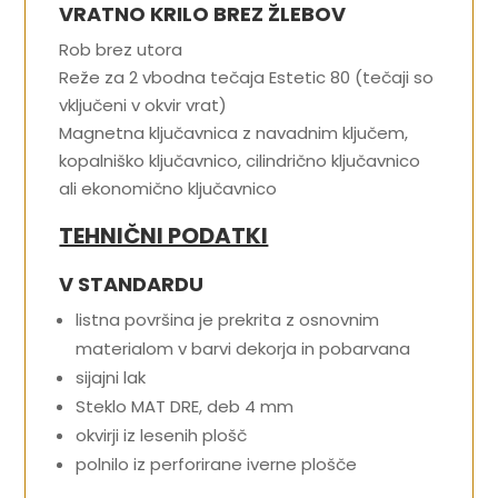
VRATNO KRILO BREZ ŽLEBOV
Rob brez utora
Reže za 2 vbodna tečaja Estetic 80 (tečaji so
vključeni v okvir vrat)
Magnetna ključavnica z navadnim ključem,
kopalniško ključavnico, cilindrično ključavnico
ali ekonomično ključavnico
TEHNIČNI PODATKI
V STANDARDU
listna površina je prekrita z osnovnim
materialom v barvi dekorja in pobarvana
sijajni lak
Steklo MAT DRE, deb 4 mm
okvirji iz lesenih plošč
polnilo iz perforirane iverne plošče