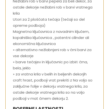
Nežlabni rob v barvi pepela za beli dekor, za
ostale dekorje nežlabni rob v barvi vratnega
krila
Utori za 2 ploščata tečaja (tečaji so del
opreme podboja)
Magnetna ključavnica z navadnim ključem,
kopalniška ključavnica , patentni cilinder ali
ekonomična ključavnica
» alternativno nežlabnjeni rob v črni barvi za
vse dekorje
» barve tečajev in ključavnic po izbiri: črna,
bela, jeklo
» za vratna krila v belih in beljenih dekorjih
craft hrast, podboji vrat prekriti z Na voljo so
zaključne folije v dekorju vratnega krila, za
ostale dekorje vratnega krila so na voljo
podboji v mat črnem dekorju 2.
POSEBNE LASTNOSTI